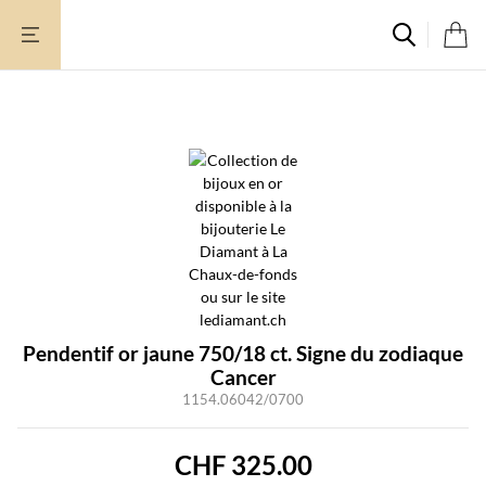
Aller
au
contenu
Pendentif or jaune 750/18 ct. Signe du zodiaque
Cancer
1154.06042/0700
CHF
325.00